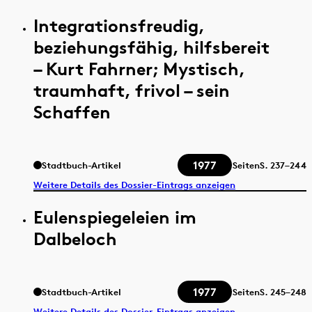
Integrationsfreudig,
beziehungsfähig, hilfsbereit
– Kurt Fahrner; Mystisch,
traumhaft, frivol – sein
Schaffen
1977
Stadtbuch-Artikel
Seiten
S.
237–244
Weitere Details des Dossier-Eintrags anzeigen
Eulenspiegeleien im
Dalbeloch
1977
Stadtbuch-Artikel
Seiten
S.
245–248
Weitere Details des Dossier-Eintrags anzeigen