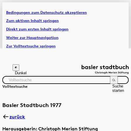
Bedingungen zum Datenschutz akzeptieren
Artikel & Dossiers
Zum aktiven Inhalt springen
Direkt zum ersten Inhalt springen
Chronik
Weiter zur Hauptnavigation
Zur Volltextsuche springen
Zur Fusszeile springen
Dunkel
Suche
Volltextsuche
starten
Suchanleitung
Zeitraum
Autor:in
Basler Stadtbuch 1977
zurück
Herausgeberin: Christoph Merian Stiftung