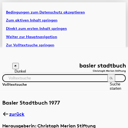
Bedingungen zum Datenschutz akzeptieren
Artikel & Dossiers
Zum aktiven Inhalt springen
Direkt zum ersten Inhalt springen
Chronik
Weiter zur Hauptnavigation
Zur Volltextsuche springen
Zur Fusszeile springen
Dunkel
Suche
Volltextsuche
starten
Suchanleitung
Zeitraum
Autor:in
Basler Stadtbuch 1977
zurück
Herausgeberin: Christoph Merian Stiftung