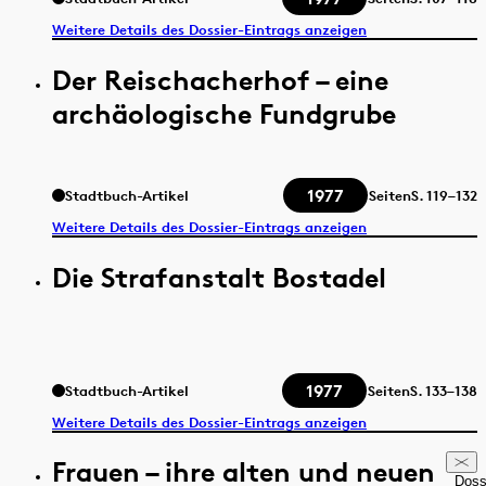
Weitere Details des Dossier-Eintrags anzeigen
Der Reischacherhof – eine
archäologische Fundgrube
1977
Stadtbuch-Artikel
Seiten
S.
119–132
Weitere Details des Dossier-Eintrags anzeigen
Die Strafanstalt Bostadel
1977
Stadtbuch-Artikel
Seiten
S.
133–138
Weitere Details des Dossier-Eintrags anzeigen
Frauen – ihre alten und neuen
Doss