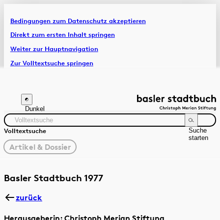
Bedingungen zum Datenschutz akzeptieren
Artikel & Dossiers
Direkt zum ersten Inhalt springen
Weiter zur Hauptnavigation
Chronik
Zur Volltextsuche springen
Zur Fusszeile springen
Dunkel
Suche
Volltextsuche
starten
gewählter
Artikel & Dossier
Filter
Suchanleitung
Zeitraum
Autor:in
Basler Stadtbuch 1977
zurück
Herausgeberin: Christoph Merian Stiftung