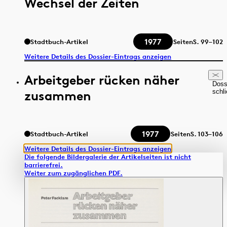
Wechsel der Zeiten
1977
Stadtbuch-Artikel
Seiten
S.
99–102
Weitere Details des Dossier-Eintrags anzeigen
Arbeitgeber rücken näher
Doss
zusammen
schl
1977
Stadtbuch-Artikel
Seiten
S.
103–106
Weitere Details des Dossier-Eintrags anzeigen
Die folgende Bildergalerie der Artikelseiten ist nicht
barrierefrei.
Weiter zum zugänglichen PDF.