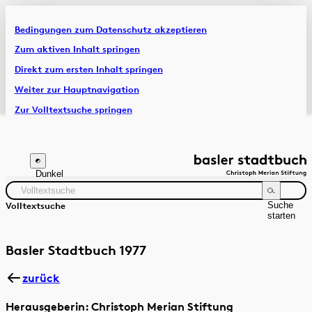
Bedingungen zum Datenschutz akzeptieren
Artikel & Dossiers
Zum aktiven Inhalt springen
Direkt zum ersten Inhalt springen
Chronik
Weiter zur Hauptnavigation
Zur Volltextsuche springen
Zur Fusszeile springen
Dunkel
Suche
Volltextsuche
starten
Suchanleitung
Zeitraum
Autor:in
Basler Stadtbuch 1977
zurück
Herausgeberin: Christoph Merian Stiftung