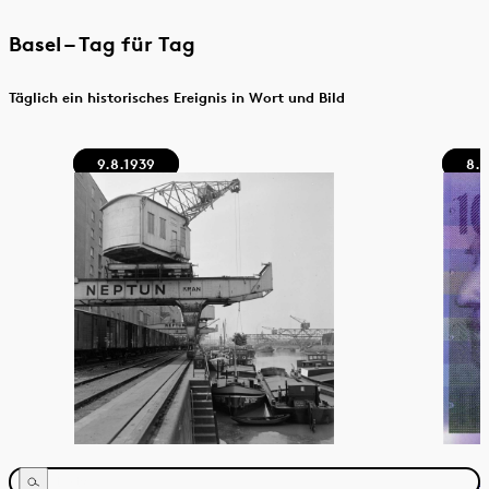
Basel – Tag für Tag
Täglich ein historisches Ereignis in Wort und Bild
9.8.1939
8.8
Weitere
Bildinfos
anzeigen
Weite