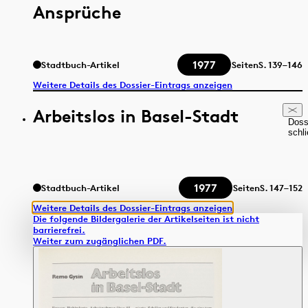
Ansprüche
1977
Stadtbuch-Artikel
Seiten
S.
139–146
Weitere Details des Dossier-Eintrags anzeigen
Arbeitslos in Basel-Stadt
Doss
schl
1977
Stadtbuch-Artikel
Seiten
S.
147–152
Weitere Details des Dossier-Eintrags anzeigen
Die folgende Bildergalerie der Artikelseiten ist nicht
barrierefrei.
Weiter zum zugänglichen PDF.