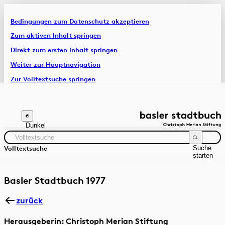
Bedingungen zum Datenschutz akzeptieren
Artikel & Dossiers
Zum aktiven Inhalt springen
Direkt zum ersten Inhalt springen
Chronik
Weiter zur Hauptnavigation
Zur Volltextsuche springen
Zur Fusszeile springen
Dunkel
Suche
Volltextsuche
starten
Suchanleitung
Zeitraum
Autor:in
Basler Stadtbuch 1977
zurück
Herausgeberin: Christoph Merian Stiftung