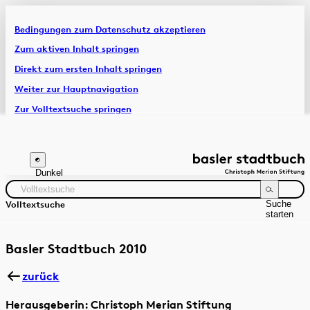
Bedingungen zum Datenschutz akzeptieren
Artikel & Dossiers
Zum aktiven Inhalt springen
Direkt zum ersten Inhalt springen
Chronik
Weiter zur Hauptnavigation
Zur Volltextsuche springen
Zur Fusszeile springen
Dunkel
Suche
Volltextsuche
starten
Suchanleitung
Zeitraum
Autor:in
Basler Stadtbuch 2010
zurück
Herausgeberin: Christoph Merian Stiftung