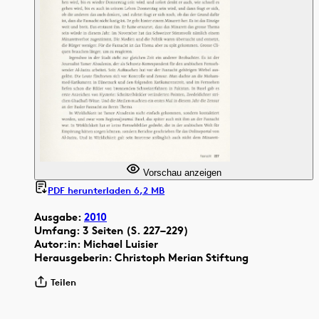
Vorschau anzeigen
PDF herunterladen 6,2 MB
Ausgabe:
2010
Umfang: 3 Seiten (S. 227–229)
Autor:in: Michael Luisier
Herausgeberin: Christoph Merian Stiftung
Teilen