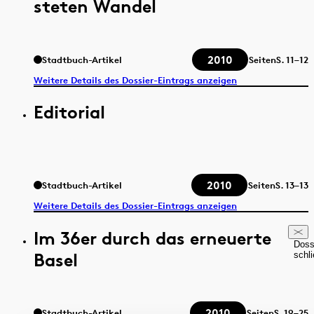
steten Wandel
2010
Stadtbuch-Artikel
Seiten
S.
11–12
Weitere Details des Dossier-Eintrags anzeigen
Editorial
2010
Stadtbuch-Artikel
Seiten
S.
13–13
Weitere Details des Dossier-Eintrags anzeigen
Im 36er durch das erneuerte
Doss
Basel
schl
2010
Stadtbuch-Artikel
Seiten
S.
19–25