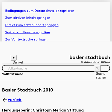
Bedingungen zum Datenschutz akzeptieren
Artikel & Dossiers
Zum aktiven Inhalt springen
Direkt zum ersten Inhalt springen
Chronik
Weiter zur Hauptnavigation
Zur Volltextsuche springen
Zur Fusszeile springen
Dunkel
Suche
Volltextsuche
starten
Suchanleitung
Zeitraum
Autor:in
Basler Stadtbuch 2010
zurück
Herausgeberin: Christoph Merian Stiftung