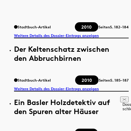
2010
Stadtbuch-Artikel
Seiten
S.
182–184
Weitere Details des Dossier-Eintrags anzeigen
Der Keltenschatz zwischen
den Abbruchbirnen
2010
Stadtbuch-Artikel
Seiten
S.
185–187
Weitere Details des Dossier-Eintrags anzeigen
Ein Basler Holzdetektiv auf
Doss
den Spuren alter Häuser
schl