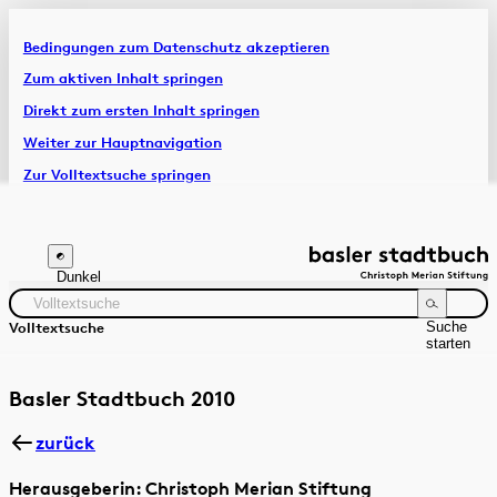
Bedingungen zum Datenschutz akzeptieren
Artikel & Dossiers
Zum aktiven Inhalt springen
Direkt zum ersten Inhalt springen
Chronik
Weiter zur Hauptnavigation
Zur Volltextsuche springen
Zur Fusszeile springen
Dunkel
Suche
Volltextsuche
starten
Suchanleitung
Zeitraum
Autor:in
Basler Stadtbuch 2010
zurück
Herausgeberin: Christoph Merian Stiftung