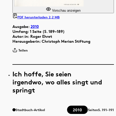
Vorschau anzeigen
PDF herunterladen 2,2 MB
Ausgabe:
2010
Umfang: 1 Seite (S. 189–189)
Autor:in: Roger Ehret
Herausgeberin: Christoph Merian Stiftung
Teilen
Ich hoffe, Sie seien
irgendwo, wo alles singt und
springt
2010
Stadtbuch-Artikel
Seiten
S.
191–191