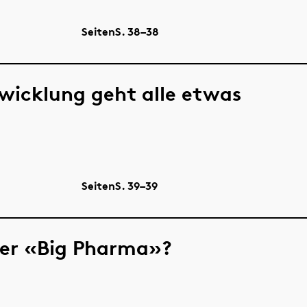
Seiten
S.
38–38
wicklung geht alle etwas
Seiten
S.
39–39
der «Big Pharma»?