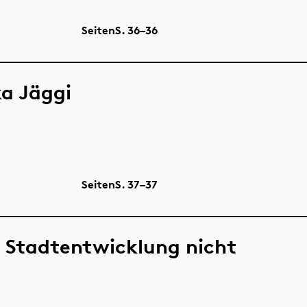
Seiten
S.
36–36
ka Jäggi
Seiten
S.
37–37
. Stadtentwicklung nicht