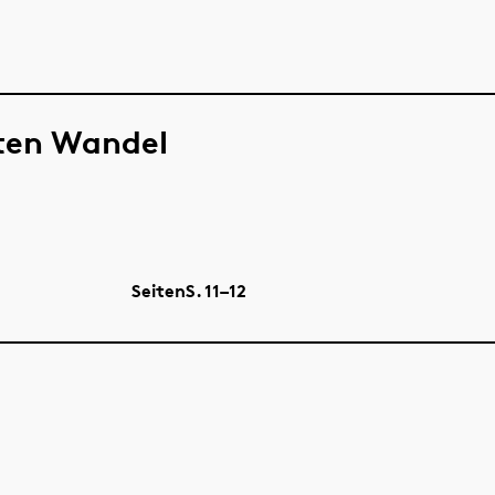
ten Wandel
Seiten
S.
11–12