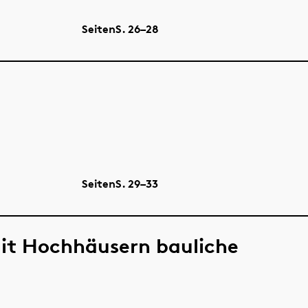
Seiten
S.
26–28
Seiten
S.
29–33
Mit Hochhäusern bauliche