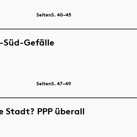
Seiten
S.
40–45
d-Süd-Gefälle
Seiten
S.
47–49
e Stadt? PPP überall