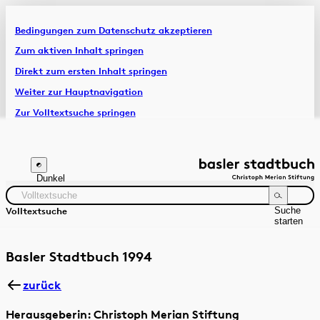
Bedingungen zum Datenschutz akzeptieren
Artikel & Dossiers
Zum aktiven Inhalt springen
Direkt zum ersten Inhalt springen
Chronik
Weiter zur Hauptnavigation
Zur Volltextsuche springen
Zur Fusszeile springen
Dunkel
Suche
Volltextsuche
starten
Suchanleitung
Zeitraum
Autor:in
Basler Stadtbuch 1994
zurück
Herausgeberin: Christoph Merian Stiftung