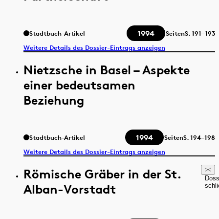
1994
Stadtbuch-Artikel
Seiten
S.
191–193
Weitere Details des Dossier-Eintrags anzeigen
Nietzsche in Basel – Aspekte
einer bedeutsamen
Beziehung
1994
Stadtbuch-Artikel
Seiten
S.
194–198
Weitere Details des Dossier-Eintrags anzeigen
Römische Gräber in der St.
Doss
Alban-Vorstadt
schl