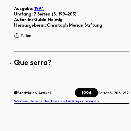
Ausgabe:
1994
Umfang: 7 Seiten (S. 199–205)
Autor:in: Guido Helmig
Herausgeberin: Christoph Merian Stiftung
Teilen
Que serra?
1994
Stadtbuch-Artikel
Seiten
S.
206–212
Weitere Details des Dossier-Eintrags anzeigen