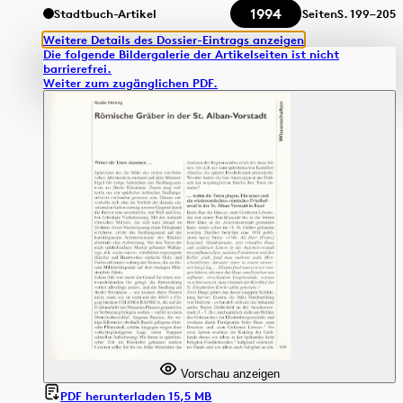
1994
Stadtbuch-Artikel
Seiten
S.
199–205
Weitere Details des Dossier-Eintrags anzeigen
Die folgende Bildergalerie der Artikelseiten ist nicht
barrierefrei.
Weiter zum zugänglichen PDF.
Vorschau anzeigen
PDF herunterladen 15,5 MB