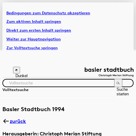
Bedingungen zum Datenschutz akzeptieren
Artikel & Dossiers
Zum aktiven Inhalt springen
Direkt zum ersten Inhalt springen
Chronik
Weiter zur Hauptnavigation
Zur Volltextsuche springen
Zur Fusszeile springen
Dunkel
Suche
Volltextsuche
starten
Suchanleitung
Zeitraum
Autor:in
Basler Stadtbuch 1994
zurück
Herausgeberin: Christoph Merian Stiftung