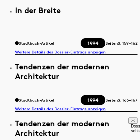
In der Breite
1994
Stadtbuch-Artikel
Seiten
S.
159–162
Weitere Details des Dossier-Eintrags anzeigen
Tendenzen der modernen
Architektur
1994
Stadtbuch-Artikel
Seiten
S.
163–167
Weitere Details des Dossier-Eintrags anzeigen
Tendenzen der modernen
Doss
Architektur
schl