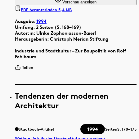
Vorschau anzeigen
PDF herunterladen 5,4 MB
Ausgabe:
1994
Umfang: 2 Seiten (S. 168–169)
Autor:in: Ulrike Zophoniasson-Baierl
Herausgeberin: Christoph Merian Stiftung
Industrie und Stadtkultur – Zur Baupolitik von Rolf
Fehlbaum
Teilen
Tendenzen der modernen
Architektur
1994
Stadtbuch-Artikel
Seiten
S.
170–175
Weitere Details des Dossier-Eintrags anzeigen