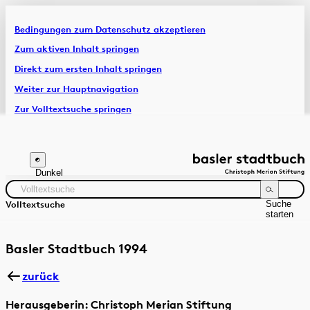
Bedingungen zum Datenschutz akzeptieren
Artikel & Dossiers
Zum aktiven Inhalt springen
Direkt zum ersten Inhalt springen
Chronik
Weiter zur Hauptnavigation
Zur Volltextsuche springen
Zur Fusszeile springen
Dunkel
Suche
Volltextsuche
starten
Suchanleitung
Zeitraum
Autor:in
Basler Stadtbuch 1994
zurück
Herausgeberin: Christoph Merian Stiftung