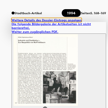
1994
Stadtbuch-Artikel
Seiten
S.
168–169
Weitere Details des Dossier-Eintrags anzeigen
Die folgende Bildergalerie der Artikelseiten ist nicht
barrierefrei.
Weiter zum zugänglichen PDF.