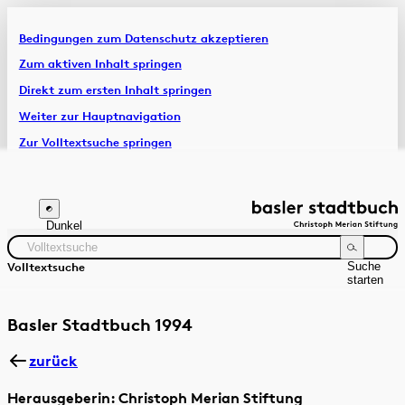
Bedingungen zum Datenschutz akzeptieren
Artikel & Dossiers
Zum aktiven Inhalt springen
Direkt zum ersten Inhalt springen
Chronik
Weiter zur Hauptnavigation
Zur Volltextsuche springen
Zur Fusszeile springen
Dunkel
Suche
Volltextsuche
starten
Suchanleitung
Zeitraum
Autor:in
Basler Stadtbuch 1994
zurück
Herausgeberin: Christoph Merian Stiftung