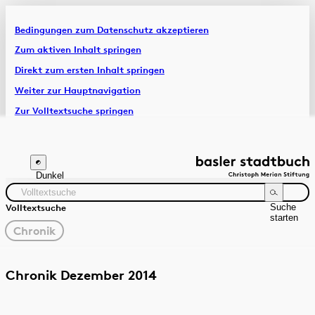
Bedingungen zum Datenschutz akzeptieren
Artikel & Dossiers
Zum aktiven Inhalt springen
Direkt zum ersten Inhalt springen
Chronik
Weiter zur Hauptnavigation
Zur Volltextsuche springen
Zur Fusszeile springen
Dunkel
Suche
Volltextsuche
starten
gewählter
Chronik
Filter
Suchanleitung
Quelle
Zeitraum
Chronik Dezember 2014