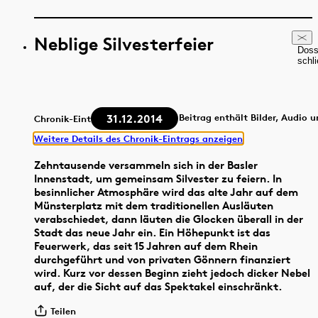
Neblige Silvesterfeier
Doss
schl
31.12.2014
Beitrag enthält Bilder, Audio 
Chronik-Eintrag
Weitere Details des Chronik-Eintrags anzeigen
Zehntausende versammeln sich in der Basler
Innenstadt, um gemeinsam Silvester zu feiern. In
besinnlicher Atmosphäre wird das alte Jahr auf dem
Münsterplatz mit dem traditionellen Ausläuten
verabschiedet, dann läuten die Glocken überall in der
Stadt das neue Jahr ein. Ein Höhepunkt ist das
Feuerwerk, das seit 15 Jahren auf dem Rhein
durchgeführt und von privaten Gönnern finanziert
wird. Kurz vor dessen Beginn zieht jedoch dicker Nebel
auf, der die Sicht auf das Spektakel einschränkt.
Teilen