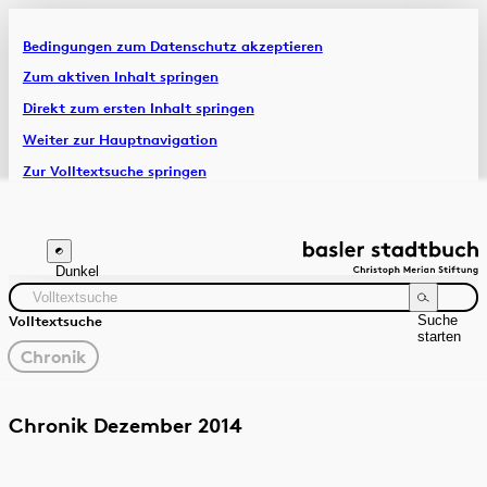
Bedingungen zum Datenschutz akzeptieren
Artikel & Dossiers
Zum aktiven Inhalt springen
Direkt zum ersten Inhalt springen
Chronik
Weiter zur Hauptnavigation
Zur Volltextsuche springen
Zur Fusszeile springen
Dunkel
Suche
Volltextsuche
starten
gewählter
Chronik
Filter
Suchanleitung
Quelle
Zeitraum
Chronik Dezember 2014