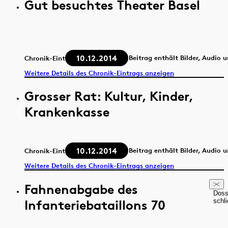
Gut besuchtes Theater Basel
10.12.2014
Beitrag enthält Bilder, Audio 
Chronik-Eintrag
Weitere Details des Chronik-Eintrags anzeigen
Grosser Rat: Kultur, Kinder,
Krankenkasse
10.12.2014
Beitrag enthält Bilder, Audio 
Chronik-Eintrag
Weitere Details des Chronik-Eintrags anzeigen
Fahnenabgabe des
Doss
Infanteriebataillons 70
schl