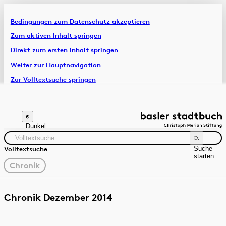
Bedingungen zum Datenschutz akzeptieren
Artikel & Dossiers
Zum aktiven Inhalt springen
Direkt zum ersten Inhalt springen
Chronik
Weiter zur Hauptnavigation
Zur Volltextsuche springen
Zur Fusszeile springen
Dunkel
Suche
Volltextsuche
starten
gewählter
Chronik
Filter
Suchanleitung
Quelle
Zeitraum
Chronik Dezember 2014