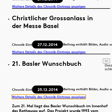
Weitere Details des Chronik-Eintrags anzeigen
Christlicher Grossanlass in
der Messe Basel
27.12.2014
Beitrag enthält Bilder, Audio 
Chronik-Eintrag
Weitere Details des Chronik-Eintrags anzeigen
21. Basler Wunschbuch
Doss
schl
25.12.2014
Beitrag enthält Bilder, Audio 
Chronik-Eintrag
Weitere Details des Chronik-Eintrags anzeigen
Zum 21. Mal liegt das Basler Wunschbuch im Innenhof
des Rathauses auf. Das Projekt wurde 1993 vom