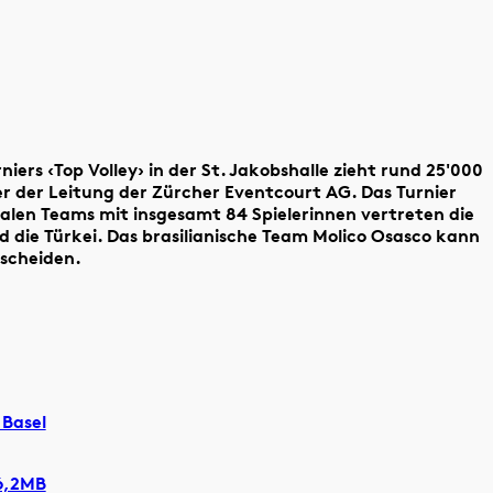
iers ‹Top Volley› in der St. Jakobshalle zieht rund 25'000
er der Leitung der Zürcher Eventcourt AG. Das Turnier
nalen Teams mit insgesamt 84 Spielerinnen vertreten die
nd die Türkei. Das brasilianische Team Molico Osasco kann
tscheiden.
 Basel
6,2MB