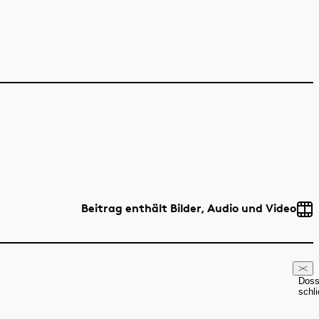
Beitrag enthält Bilder, Audio und Video
Doss
schl