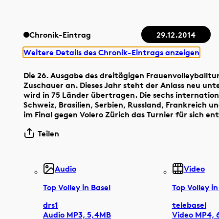
Chronik-Eintrag
29.12.2014
Weitere Details des Chronik-Eintrags anzeigen
Die 26. Ausgabe des dreitägigen Frauenvolleyballturn
Zuschauer an. Dieses Jahr steht der Anlass neu unt
wird in 75 Länder übertragen. Die sechs internatio
Schweiz, Brasilien, Serbien, Russland, Frankreich u
im Final gegen Volero Zürich das Turnier für sich en
Teilen
Audio
Video
Top Volley in Basel
Top Volley in
drs1
telebasel
Audio MP3, 5,4MB
Video MP4, 