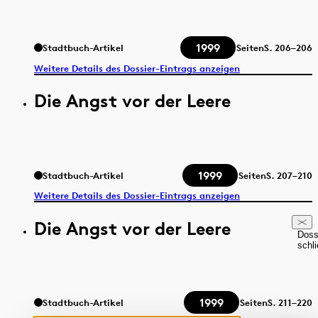
1999
Stadtbuch-Artikel
Seiten
S.
206–206
Weitere Details des Dossier-Eintrags anzeigen
Die Angst vor der Leere
1999
Stadtbuch-Artikel
Seiten
S.
207–210
Weitere Details des Dossier-Eintrags anzeigen
Die Angst vor der Leere
Doss
schl
1999
Stadtbuch-Artikel
Seiten
S.
211–220