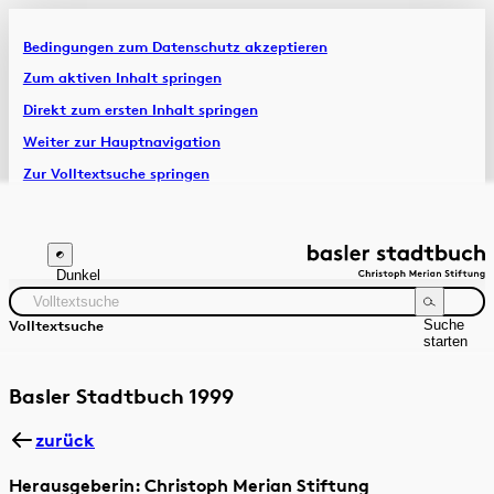
Bedingungen zum Datenschutz akzeptieren
Artikel & Dossiers
Zum aktiven Inhalt springen
Direkt zum ersten Inhalt springen
Chronik
Weiter zur Hauptnavigation
Zur Volltextsuche springen
Zur Fusszeile springen
Dunkel
Suche
Volltextsuche
starten
Suchanleitung
Zeitraum
Autor:in
Basler Stadtbuch 1999
zurück
Herausgeberin: Christoph Merian Stiftung