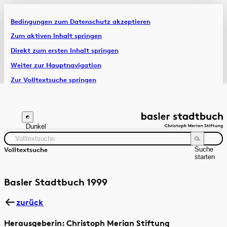
Bedingungen zum Datenschutz akzeptieren
Artikel & Dossiers
Zum aktiven Inhalt springen
Direkt zum ersten Inhalt springen
Chronik
Weiter zur Hauptnavigation
Zur Volltextsuche springen
Zur Fusszeile springen
Dunkel
Suche
Volltextsuche
starten
Suchanleitung
Zeitraum
Autor:in
Basler Stadtbuch 1999
zurück
Herausgeberin: Christoph Merian Stiftung