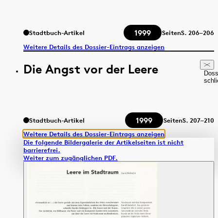
1999
Stadtbuch-Artikel
Seiten
S.
206–206
Weitere Details des Dossier-Eintrags anzeigen
Die Angst vor der Leere
Doss
schl
1999
Stadtbuch-Artikel
Seiten
S.
207–210
Weitere Details des Dossier-Eintrags anzeigen
Die folgende Bildergalerie der Artikelseiten ist nicht
barrierefrei.
Weiter zum zugänglichen PDF.