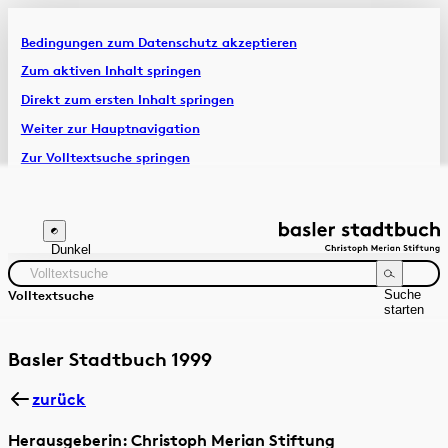
Bedingungen zum Datenschutz akzeptieren
Artikel & Dossiers
Zum aktiven Inhalt springen
Direkt zum ersten Inhalt springen
Chronik
Weiter zur Hauptnavigation
Zur Volltextsuche springen
Zur Fusszeile springen
Dunkel
Suche
Volltextsuche
starten
Suchanleitung
Zeitraum
Autor:in
Basler Stadtbuch 1999
zurück
Herausgeberin: Christoph Merian Stiftung