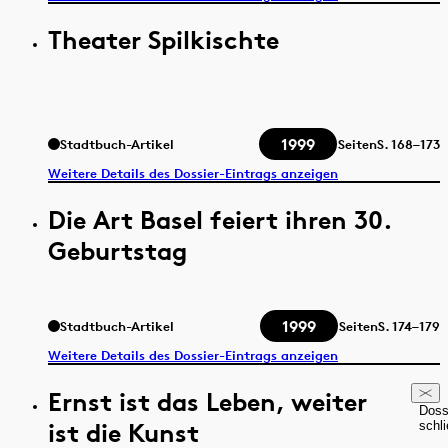
Theater Spilkischte
1999
Stadtbuch-Artikel
Seiten
S.
168–173
Weitere Details des Dossier-Eintrags anzeigen
Die Art Basel feiert ihren 30.
Geburtstag
1999
Stadtbuch-Artikel
Seiten
S.
174–179
Weitere Details des Dossier-Eintrags anzeigen
Ernst ist das Leben, weiter
Doss
ist die Kunst
schl