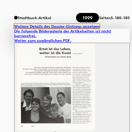
1999
Stadtbuch-Artikel
Seiten
S.
180–185
Weitere Details des Dossier-Eintrags anzeigen
Die folgende Bildergalerie der Artikelseiten ist nicht
barrierefrei.
Weiter zum zugänglichen PDF.