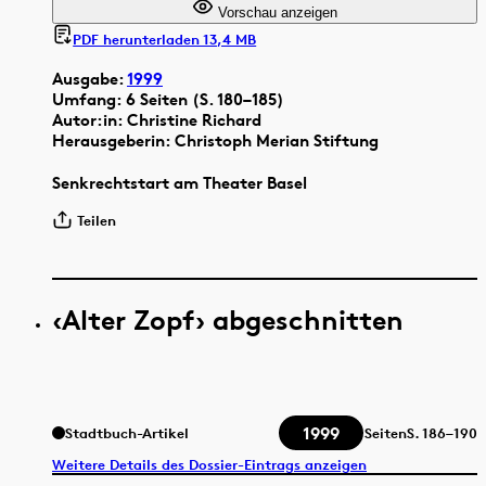
Vorschau anzeigen
PDF herunterladen 13,4 MB
Ausgabe:
1999
Umfang: 6 Seiten (S. 180–185)
Autor:in: Christine Richard
Herausgeberin: Christoph Merian Stiftung
Senkrechtstart am Theater Basel
Teilen
‹Alter Zopf› abgeschnitten
1999
Stadtbuch-Artikel
Seiten
S.
186–190
Weitere Details des Dossier-Eintrags anzeigen