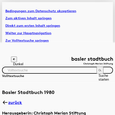
Bedingungen zum Datenschutz akzeptieren
Artikel & Dossiers
Zum aktiven Inhalt springen
Direkt zum ersten Inhalt springen
Chronik
Weiter zur Hauptnavigation
Zur Volltextsuche springen
Zur Fusszeile springen
Dunkel
Suche
Volltextsuche
starten
Suchanleitung
Zeitraum
Autor:in
Basler Stadtbuch 1980
zurück
Herausgeberin: Christoph Merian Stiftung