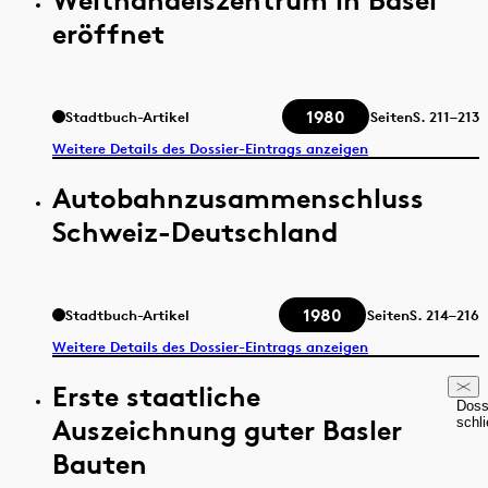
eröffnet
1980
Stadtbuch-Artikel
Seiten
S.
211–213
Weitere Details des Dossier-Eintrags anzeigen
Autobahnzusammenschluss
Schweiz-Deutschland
1980
Stadtbuch-Artikel
Seiten
S.
214–216
Weitere Details des Dossier-Eintrags anzeigen
Erste staatliche
Doss
Auszeichnung guter Basler
schl
Bauten