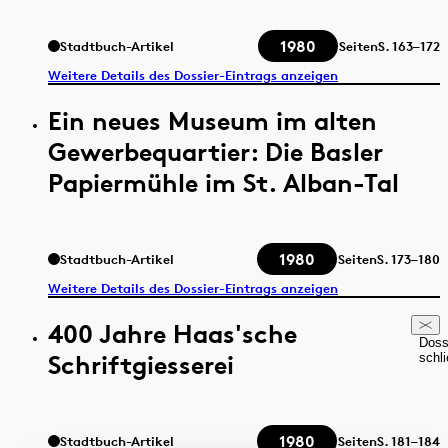
1980
Stadtbuch-Artikel
Seiten
S.
163–172
Weitere Details des Dossier-Eintrags anzeigen
Ein neues Museum im alten
Gewerbequartier: Die Basler
Papiermühle im St. Alban-Tal
1980
Stadtbuch-Artikel
Seiten
S.
173–180
Weitere Details des Dossier-Eintrags anzeigen
400 Jahre Haas'sche
Doss
Schriftgiesserei
schl
1980
Stadtbuch-Artikel
Seiten
S.
181–184