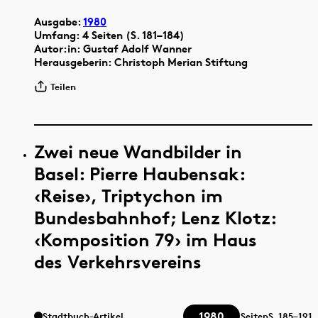
Ausgabe:
1980
Umfang: 4 Seiten (S. 181–184)
Autor:in: Gustaf Adolf Wanner
Herausgeberin: Christoph Merian Stiftung
Teilen
Zwei neue Wandbilder in
Basel: Pierre Haubensak:
‹Reise›, Triptychon im
Bundesbahnhof; Lenz Klotz:
‹Komposition 79› im Haus
des Verkehrsvereins
1980
Stadtbuch-Artikel
Seiten
S.
185–191