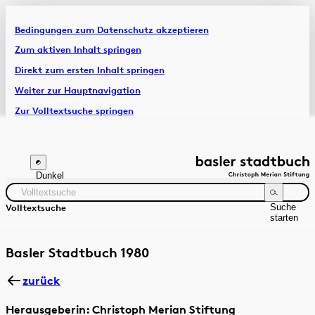
Bedingungen zum Datenschutz akzeptieren
Artikel & Dossiers
Zum aktiven Inhalt springen
Direkt zum ersten Inhalt springen
Chronik
Weiter zur Hauptnavigation
Zur Volltextsuche springen
Zur Fusszeile springen
Dunkel
Suche
Volltextsuche
starten
Suchanleitung
Zeitraum
Autor:in
Basler Stadtbuch 1980
zurück
Herausgeberin: Christoph Merian Stiftung