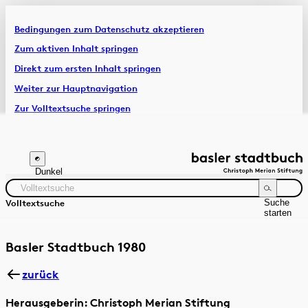
Bedingungen zum Datenschutz akzeptieren
Artikel & Dossiers
Zum aktiven Inhalt springen
Direkt zum ersten Inhalt springen
Chronik
Weiter zur Hauptnavigation
Zur Volltextsuche springen
Zur Fusszeile springen
Dunkel
Suche
Volltextsuche
starten
Suchanleitung
Zeitraum
Autor:in
Basler Stadtbuch 1980
zurück
Herausgeberin: Christoph Merian Stiftung