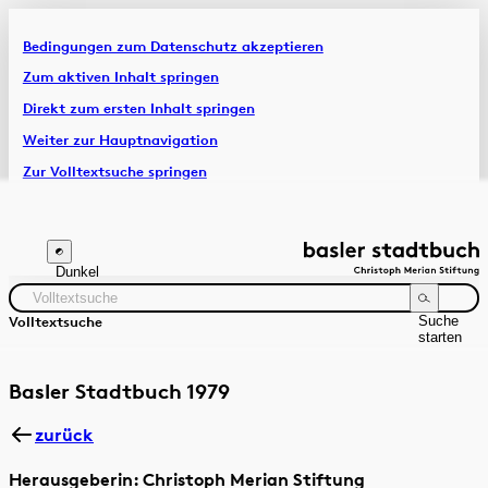
Bedingungen zum Datenschutz akzeptieren
Artikel & Dossiers
Zum aktiven Inhalt springen
Direkt zum ersten Inhalt springen
Chronik
Weiter zur Hauptnavigation
Zur Volltextsuche springen
Zur Fusszeile springen
Dunkel
Suche
Volltextsuche
starten
Suchanleitung
Zeitraum
Autor:in
Basler Stadtbuch 1979
zurück
Herausgeberin: Christoph Merian Stiftung