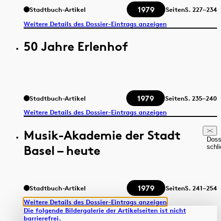
1979
Stadtbuch-Artikel
Seiten
S.
227–234
Weitere Details des Dossier-Eintrags anzeigen
50 Jahre Erlenhof
1979
Stadtbuch-Artikel
Seiten
S.
235–240
Weitere Details des Dossier-Eintrags anzeigen
Musik-Akademie der Stadt
Doss
Basel – heute
schl
1979
Stadtbuch-Artikel
Seiten
S.
241–254
Weitere Details des Dossier-Eintrags anzeigen
Die folgende Bildergalerie der Artikelseiten ist nicht
barrierefrei.