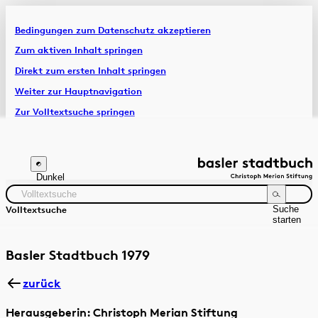
Bedingungen zum Datenschutz akzeptieren
Artikel & Dossiers
Zum aktiven Inhalt springen
Direkt zum ersten Inhalt springen
Chronik
Weiter zur Hauptnavigation
Zur Volltextsuche springen
Zur Fusszeile springen
Dunkel
Suche
Volltextsuche
starten
Suchanleitung
Zeitraum
Autor:in
Basler Stadtbuch 1979
zurück
Herausgeberin: Christoph Merian Stiftung