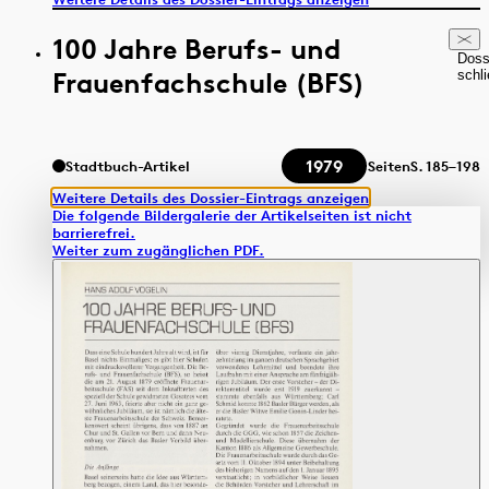
100 Jahre Berufs- und
Doss
Frauenfachschule (BFS)
schl
1979
Stadtbuch-Artikel
Seiten
S.
185–198
Weitere Details des Dossier-Eintrags anzeigen
Die folgende Bildergalerie der Artikelseiten ist nicht
barrierefrei.
Weiter zum zugänglichen PDF.