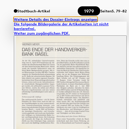
1979
Stadtbuch-Artikel
Seiten
S.
79–82
Weitere Details des Dossier-Eintrags anzeigen
Die folgende Bildergalerie der Artikelseiten ist nicht
barrierefrei.
Weiter zum zugänglichen PDF.