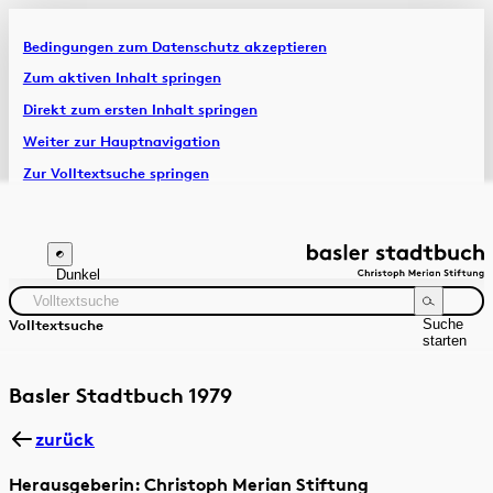
Bedingungen zum Datenschutz akzeptieren
Artikel & Dossiers
Zum aktiven Inhalt springen
Direkt zum ersten Inhalt springen
Chronik
Weiter zur Hauptnavigation
Zur Volltextsuche springen
Zur Fusszeile springen
Dunkel
Suche
Volltextsuche
starten
Suchanleitung
Zeitraum
Autor:in
Basler Stadtbuch 1979
zurück
Herausgeberin: Christoph Merian Stiftung