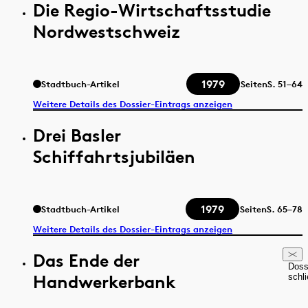
Die Regio-Wirtschaftsstudie
Nordwestschweiz
1979
Stadtbuch-Artikel
Seiten
S.
51–64
Weitere Details des Dossier-Eintrags anzeigen
Drei Basler
Schiffahrtsjubiläen
1979
Stadtbuch-Artikel
Seiten
S.
65–78
Weitere Details des Dossier-Eintrags anzeigen
Das Ende der
Doss
Handwerkerbank
schl