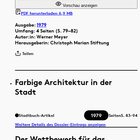
Vorschau anzeigen
PDF herunterladen 6,9 MB
Ausgabe:
1979
Umfang: 4 Seiten (S. 79–82)
Autor:in: Werner Meyer
Herausgeberin: Christoph Merian Stiftung
Teilen
Farbige Architektur in der
Stadt
1979
Stadtbuch-Artikel
Seiten
S.
83–94
Weitere Details des Dossier-Eintrags anzeigen
Der Wettbewerb für das