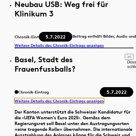
Neubau USB: Weg frei für
Klinikum 3
5.7.2022
Beitrag enthält Bilder, Audio un
Chronik-Eintrag
Weitere Details des Chronik-Eintrags anzeigen
Basel, Stadt des
Doss
Frauenfussballs?
schl
5.7.2022
Chronik-Eintrag
Weitere Details des Chronik-Eintrags anzeigen
Der Kanton unterstützt die Schweizer Kandidatur für
die ‹UEFA Women’s Euro 2025›. Gemäss dem
Regierungsrat soll Basel unter den Austragungsorten
«eine tragende Rolle» übernehmen. Die internationale
Ausstrahlung des Anlasses könne für die Schweiz und