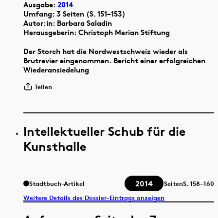
Ausgabe:
2014
Umfang: 3 Seiten (S. 151–153)
Autor:in: Barbara Saladin
Herausgeberin: Christoph Merian Stiftung
Der Storch hat die Nordwestschweiz wieder als
Brutrevier eingenommen. Bericht einer erfolgreichen
Wiederansiedelung
Teilen
Intellektueller Schub für die
Kunsthalle
2014
Stadtbuch-Artikel
Seiten
S.
158–160
Weitere Details des Dossier-Eintrags anzeigen