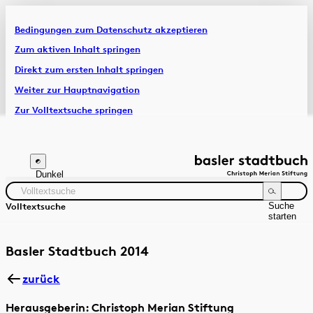
Bedingungen zum Datenschutz akzeptieren
Artikel & Dossiers
Zum aktiven Inhalt springen
Direkt zum ersten Inhalt springen
Chronik
Weiter zur Hauptnavigation
Zur Volltextsuche springen
Zur Fusszeile springen
Dunkel
Suche
Volltextsuche
starten
Suchanleitung
Zeitraum
Autor:in
Basler Stadtbuch 2014
zurück
Herausgeberin: Christoph Merian Stiftung