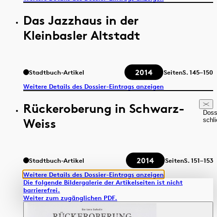
Das Jazzhaus in der
Kleinbasler Altstadt
2014
Stadtbuch-Artikel
Seiten
S.
145–150
Weitere Details des Dossier-Eintrags anzeigen
Rückeroberung in Schwarz-
Doss
Weiss
schl
2014
Stadtbuch-Artikel
Seiten
S.
151–153
Weitere Details des Dossier-Eintrags anzeigen
Die folgende Bildergalerie der Artikelseiten ist nicht
barrierefrei.
Weiter zum zugänglichen PDF.