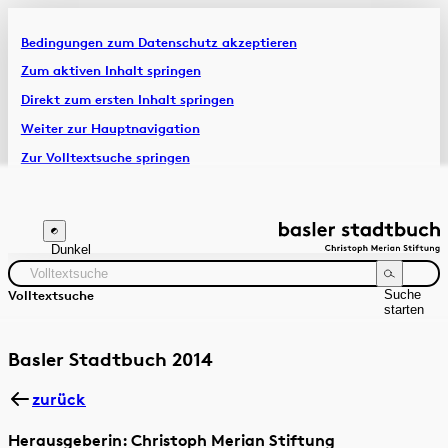
Bedingungen zum Datenschutz akzeptieren
Artikel & Dossiers
Zum aktiven Inhalt springen
Direkt zum ersten Inhalt springen
Chronik
Weiter zur Hauptnavigation
Zur Volltextsuche springen
Zur Fusszeile springen
Dunkel
Suche
Volltextsuche
starten
Suchanleitung
Zeitraum
Autor:in
Basler Stadtbuch 2014
zurück
Herausgeberin: Christoph Merian Stiftung