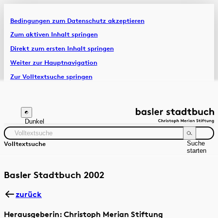
Bedingungen zum Datenschutz akzeptieren
Artikel & Dossiers
Zum aktiven Inhalt springen
Direkt zum ersten Inhalt springen
Chronik
Weiter zur Hauptnavigation
Zur Volltextsuche springen
Zur Fusszeile springen
Dunkel
Suche
Volltextsuche
starten
Suchanleitung
Zeitraum
Autor:in
Basler Stadtbuch 2002
zurück
Herausgeberin: Christoph Merian Stiftung