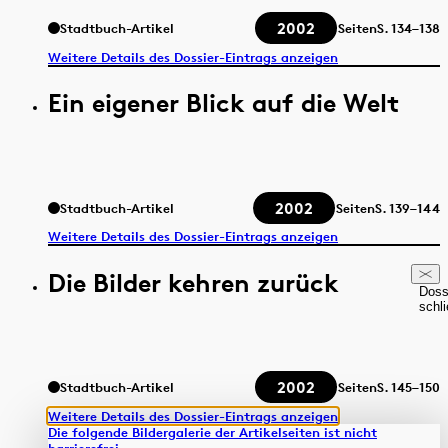
2002
Stadtbuch-Artikel
Seiten
S.
134–138
Weitere Details des Dossier-Eintrags anzeigen
Ein eigener Blick auf die Welt
2002
Stadtbuch-Artikel
Seiten
S.
139–144
Weitere Details des Dossier-Eintrags anzeigen
Die Bilder kehren zurück
Doss
schl
2002
Stadtbuch-Artikel
Seiten
S.
145–150
Weitere Details des Dossier-Eintrags anzeigen
Die folgende Bildergalerie der Artikelseiten ist nicht
barrierefrei.