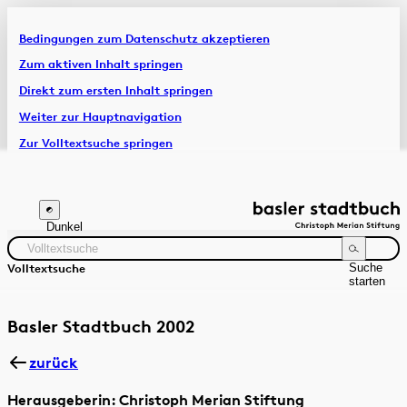
Bedingungen zum Datenschutz akzeptieren
Artikel & Dossiers
Zum aktiven Inhalt springen
Direkt zum ersten Inhalt springen
Chronik
Weiter zur Hauptnavigation
Zur Volltextsuche springen
Zur Fusszeile springen
Dunkel
Suche
Volltextsuche
starten
Suchanleitung
Zeitraum
Autor:in
Basler Stadtbuch 2002
zurück
Herausgeberin: Christoph Merian Stiftung