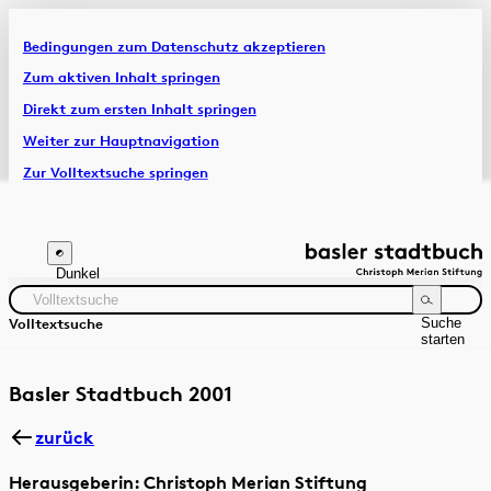
Bedingungen zum Datenschutz akzeptieren
Artikel & Dossiers
Zum aktiven Inhalt springen
Direkt zum ersten Inhalt springen
Chronik
Weiter zur Hauptnavigation
Zur Volltextsuche springen
Zur Fusszeile springen
Dunkel
Suche
Volltextsuche
starten
Suchanleitung
Zeitraum
Autor:in
Basler Stadtbuch 2001
zurück
Herausgeberin: Christoph Merian Stiftung