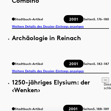
Combino
2001
Stadtbuch-Artikel
Seiten
S.
176–180
Weitere Details des Dossier-Eintrags anzeigen
Archäologie in Reinach
2001
Stadtbuch-Artikel
Seiten
S.
182–187
Weitere Details des Dossier-Eintrags anzeigen
1250-jähriges Elysium: der
Doss
‹Wenken›
schl
2001
Stadtbuch-Artikel
Seiten
S.
188–189