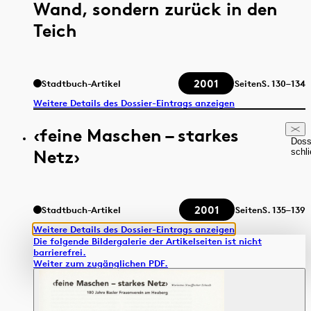
Wand, sondern zurück in den
Teich
2001
Stadtbuch-Artikel
Seiten
S.
130–134
Weitere Details des Dossier-Eintrags anzeigen
‹feine Maschen – starkes
Doss
Netz›
schl
2001
Stadtbuch-Artikel
Seiten
S.
135–139
Weitere Details des Dossier-Eintrags anzeigen
Die folgende Bildergalerie der Artikelseiten ist nicht
barrierefrei.
Weiter zum zugänglichen PDF.