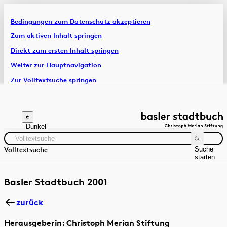
Bedingungen zum Datenschutz akzeptieren
Artikel & Dossiers
Zum aktiven Inhalt springen
Direkt zum ersten Inhalt springen
Chronik
Weiter zur Hauptnavigation
Zur Volltextsuche springen
Zur Fusszeile springen
Dunkel
Suche
Volltextsuche
starten
Suchanleitung
Zeitraum
Autor:in
Basler Stadtbuch 2001
zurück
Herausgeberin: Christoph Merian Stiftung