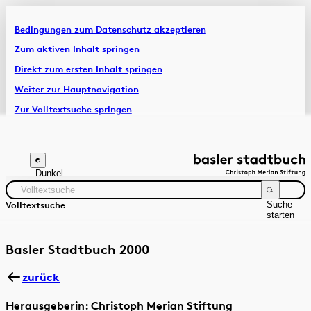
Bedingungen zum Datenschutz akzeptieren
Artikel & Dossiers
Zum aktiven Inhalt springen
Direkt zum ersten Inhalt springen
Chronik
Weiter zur Hauptnavigation
Zur Volltextsuche springen
Zur Fusszeile springen
Dunkel
Suche
Volltextsuche
starten
Suchanleitung
Zeitraum
Autor:in
Basler Stadtbuch 2000
zurück
Herausgeberin: Christoph Merian Stiftung