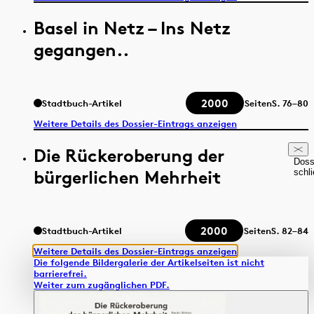
Basel in Netz – Ins Netz
gegangen..
2000
Stadtbuch-Artikel
Seiten
S.
76–80
Weitere Details des Dossier-Eintrags anzeigen
Die Rückeroberung der
Doss
bürgerlichen Mehrheit
schl
2000
Stadtbuch-Artikel
Seiten
S.
82–84
Weitere Details des Dossier-Eintrags anzeigen
Die folgende Bildergalerie der Artikelseiten ist nicht
barrierefrei.
Weiter zum zugänglichen PDF.