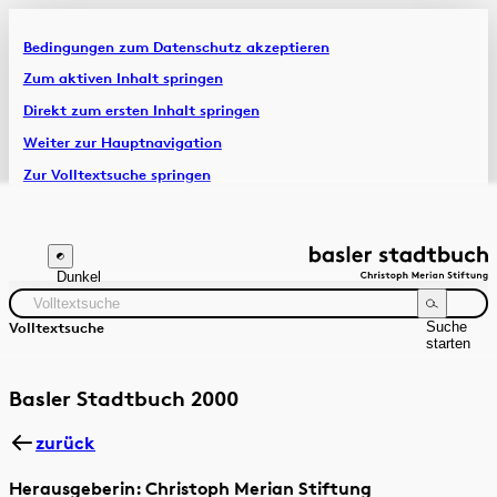
Bedingungen zum Datenschutz akzeptieren
Artikel & Dossiers
Zum aktiven Inhalt springen
Direkt zum ersten Inhalt springen
Chronik
Weiter zur Hauptnavigation
Zur Volltextsuche springen
Zur Fusszeile springen
Dunkel
Suche
Volltextsuche
starten
Suchanleitung
Zeitraum
Autor:in
Basler Stadtbuch 2000
zurück
Herausgeberin: Christoph Merian Stiftung