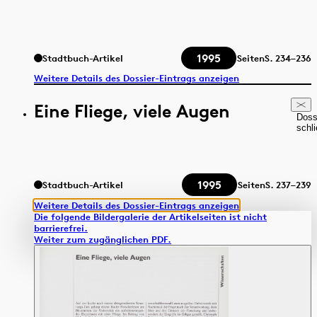
1995
Stadtbuch-Artikel
Seiten
S.
234–236
Weitere Details des Dossier-Eintrags anzeigen
Eine Fliege, viele Augen
Doss
schl
1995
Stadtbuch-Artikel
Seiten
S.
237–239
Weitere Details des Dossier-Eintrags anzeigen
Die folgende Bildergalerie der Artikelseiten ist nicht
barrierefrei.
Weiter zum zugänglichen PDF.