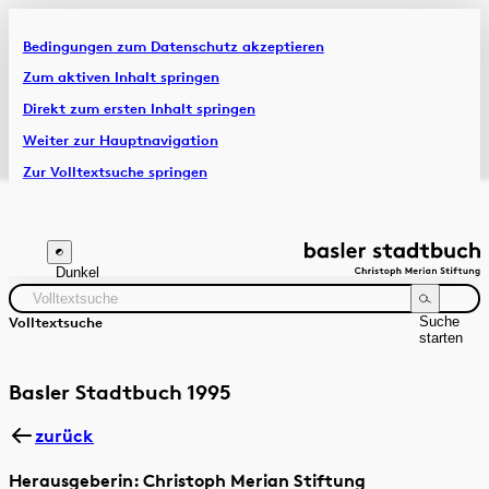
Bedingungen zum Datenschutz akzeptieren
Artikel & Dossiers
Zum aktiven Inhalt springen
Direkt zum ersten Inhalt springen
Chronik
Weiter zur Hauptnavigation
Zur Volltextsuche springen
Zur Fusszeile springen
Dunkel
Suche
Volltextsuche
starten
Suchanleitung
Zeitraum
Autor:in
Basler Stadtbuch 1995
zurück
Herausgeberin: Christoph Merian Stiftung