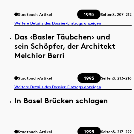
1995
Stadtbuch-Artikel
Seiten
S.
207–212
Weitere Details des Dossier-Eintrags anzeigen
Das ‹Basler Täubchen› und
sein Schöpfer, der Architekt
Melchior Berri
1995
Stadtbuch-Artikel
Seiten
S.
213–216
Weitere Details des Dossier-Eintrags anzeigen
In Basel Brücken schlagen
1995
Stadtbuch-Artikel
Seiten
S.
217–222