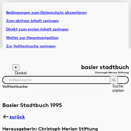
Bedingungen zum Datenschutz akzeptieren
Artikel & Dossiers
Zum aktiven Inhalt springen
Direkt zum ersten Inhalt springen
Chronik
Weiter zur Hauptnavigation
Zur Volltextsuche springen
Zur Fusszeile springen
Dunkel
Suche
Volltextsuche
starten
Suchanleitung
Zeitraum
Autor:in
Basler Stadtbuch 1995
zurück
Herausgeberin: Christoph Merian Stiftung