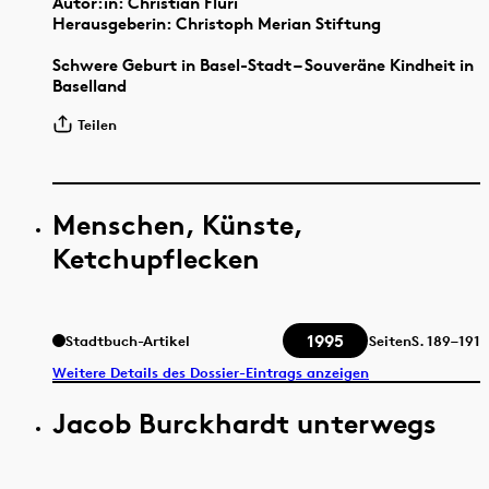
Autor:in: Christian Fluri
Herausgeberin: Christoph Merian Stiftung
Schwere Geburt in Basel-Stadt – Souveräne Kindheit in
Baselland
Teilen
Menschen, Künste,
Ketchupflecken
1995
Stadtbuch-Artikel
Seiten
S.
189–191
Weitere Details des Dossier-Eintrags anzeigen
Jacob Burckhardt unterwegs