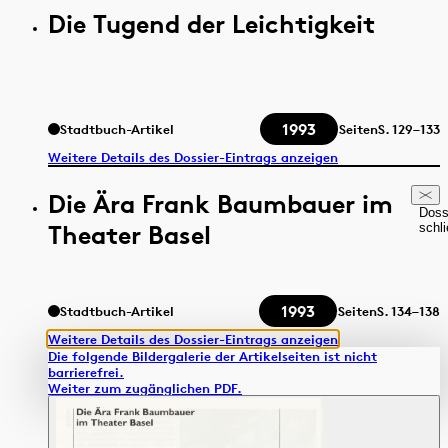
Die Tugend der Leichtigkeit
1993
Stadtbuch-Artikel
Seiten
S.
129–133
Weitere Details des Dossier-Eintrags anzeigen
Die Ära Frank Baumbauer im
Doss
Theater Basel
schl
1993
Stadtbuch-Artikel
Seiten
S.
134–138
Weitere Details des Dossier-Eintrags anzeigen
Die folgende Bildergalerie der Artikelseiten ist nicht
barrierefrei.
Weiter zum zugänglichen PDF.