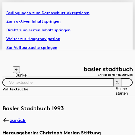
Bedingungen zum Datenschutz akzeptieren
Artikel & Dossiers
Zum aktiven Inhalt springen
Direkt zum ersten Inhalt springen
Chronik
Weiter zur Hauptnavigation
Zur Volltextsuche springen
Zur Fusszeile springen
Dunkel
Suche
Volltextsuche
starten
Suchanleitung
Zeitraum
Autor:in
Basler Stadtbuch 1993
zurück
Herausgeberin: Christoph Merian Stiftung