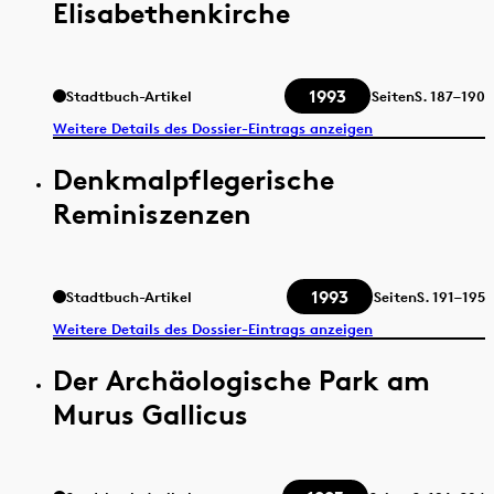
Elisabethenkirche
1993
Stadtbuch-Artikel
Seiten
S.
187–190
Weitere Details des Dossier-Eintrags anzeigen
Denkmalpflegerische
Reminiszenzen
1993
Stadtbuch-Artikel
Seiten
S.
191–195
Weitere Details des Dossier-Eintrags anzeigen
Der Archäologische Park am
Murus Gallicus