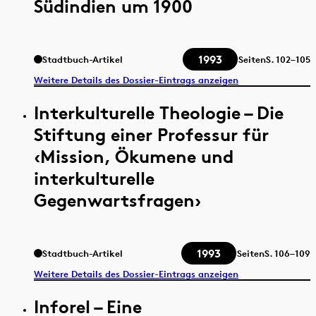
Südindien um 1900
1993
Stadtbuch-Artikel
Seiten
S.
102–105
Weitere Details des Dossier-Eintrags anzeigen
Interkulturelle Theologie – Die
Stiftung einer Professur für
‹Mission, Ökumene und
interkulturelle
Gegenwartsfragen›
1993
Stadtbuch-Artikel
Seiten
S.
106–109
Weitere Details des Dossier-Eintrags anzeigen
Inforel – Eine