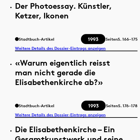
Der Photoessay. Künstler,
Ketzer, Ikonen
1993
Stadtbuch-Artikel
Seiten
S.
166–175
Weitere Details des Dossier-Eintrags anzeigen
«Warum eigentlich reisst
man nicht gerade die
Elisabethenkirche ab?»
1993
Stadtbuch-Artikel
Seiten
S.
176–178
Weitere Details des Dossier-Eintrags anzeigen
Die Elisabethenkirche – Ein
Gesamtkunstwerk und seine