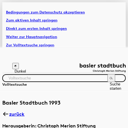
Bedingungen zum Datenschutz akzeptieren
Artikel & Dossiers
Zum aktiven Inhalt springen
Direkt zum ersten Inhalt springen
Chronik
Weiter zur Hauptnavigation
Zur Volltextsuche springen
Zur Fusszeile springen
Dunkel
Suche
Volltextsuche
starten
Suchanleitung
Zeitraum
Autor:in
Basler Stadtbuch 1993
zurück
Herausgeberin: Christoph Merian Stiftung