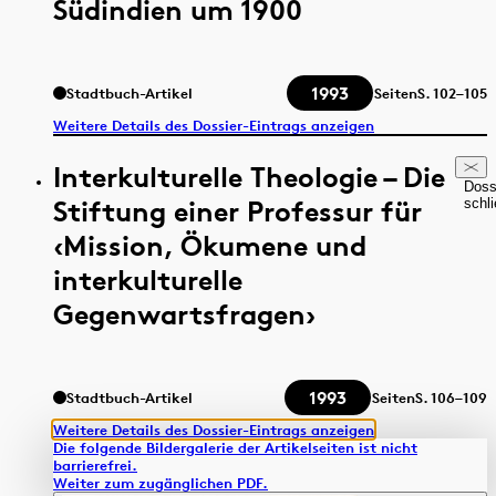
Südindien um 1900
1993
Stadtbuch-Artikel
Seiten
S.
102–105
Weitere Details des Dossier-Eintrags anzeigen
Interkulturelle Theologie – Die
Doss
Stiftung einer Professur für
schl
‹Mission, Ökumene und
interkulturelle
Gegenwartsfragen›
1993
Stadtbuch-Artikel
Seiten
S.
106–109
Weitere Details des Dossier-Eintrags anzeigen
Die folgende Bildergalerie der Artikelseiten ist nicht
barrierefrei.
Weiter zum zugänglichen PDF.