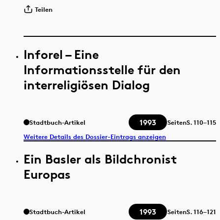
Teilen
Inforel – Eine
Informationsstelle für den
interreligiösen Dialog
1993
Stadtbuch-Artikel
Seiten
S.
110–115
Weitere Details des Dossier-Eintrags anzeigen
Ein Basler als Bildchronist
Europas
1993
Stadtbuch-Artikel
Seiten
S.
116–121