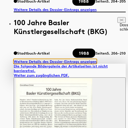
1988
Stadtbuch-Artikel
Seiten
S.
204–205
Weitere Details des Dossier-Eintrags anzeigen
100 Jahre Basler
Doss
Künstlergesellschaft (BKG)
schl
1988
Stadtbuch-Artikel
Seiten
S.
206–210
Weitere Details des Dossier-Eintrags anzeigen
Die folgende Bildergalerie der Artikelseiten ist nicht
barrierefrei.
Weiter zum zugänglichen PDF.