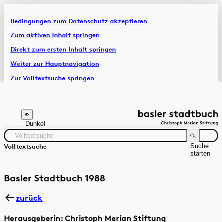
Bedingungen zum Datenschutz akzeptieren
Artikel & Dossiers
Zum aktiven Inhalt springen
Direkt zum ersten Inhalt springen
Chronik
Weiter zur Hauptnavigation
Zur Volltextsuche springen
Zur Fusszeile springen
Dunkel
Suche
Volltextsuche
starten
Suchanleitung
Zeitraum
Autor:in
Basler Stadtbuch 1988
zurück
Herausgeberin: Christoph Merian Stiftung