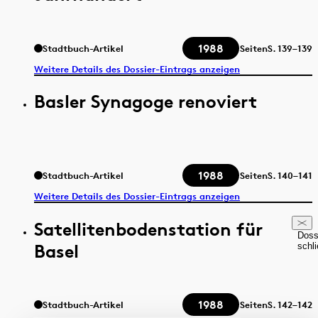
1988
Stadtbuch-Artikel
Seiten
S.
139–139
Weitere Details des Dossier-Eintrags anzeigen
Basler Synagoge renoviert
1988
Stadtbuch-Artikel
Seiten
S.
140–141
Weitere Details des Dossier-Eintrags anzeigen
Satellitenbodenstation für
Doss
Basel
schl
1988
Stadtbuch-Artikel
Seiten
S.
142–142