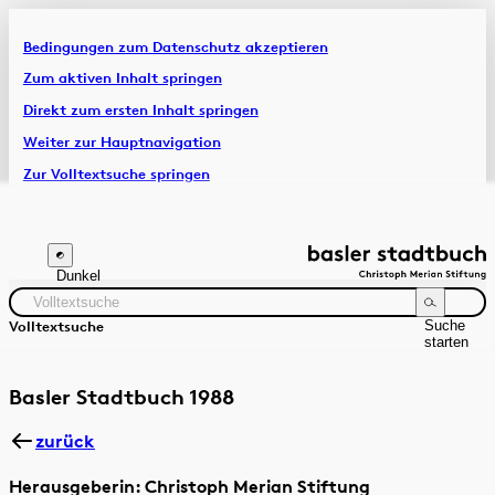
Bedingungen zum Datenschutz akzeptieren
Artikel & Dossiers
Zum aktiven Inhalt springen
Direkt zum ersten Inhalt springen
Chronik
Weiter zur Hauptnavigation
Zur Volltextsuche springen
Zur Fusszeile springen
Dunkel
Suche
Volltextsuche
starten
Suchanleitung
Zeitraum
Autor:in
Basler Stadtbuch 1988
zurück
Herausgeberin: Christoph Merian Stiftung