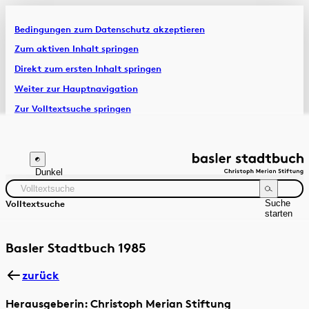
Bedingungen zum Datenschutz akzeptieren
Artikel & Dossiers
Zum aktiven Inhalt springen
Direkt zum ersten Inhalt springen
Chronik
Weiter zur Hauptnavigation
Zur Volltextsuche springen
Zur Fusszeile springen
Dunkel
Suche
Volltextsuche
starten
Suchanleitung
Zeitraum
Autor:in
Basler Stadtbuch 1985
zurück
Herausgeberin: Christoph Merian Stiftung