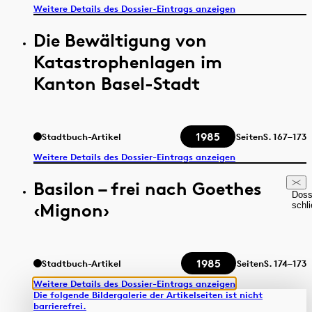
Weitere Details des Dossier-Eintrags anzeigen
Die Bewältigung von
Katastrophenlagen im
Kanton Basel-Stadt
1985
Stadtbuch-Artikel
Seiten
S.
167–173
Weitere Details des Dossier-Eintrags anzeigen
Basilon – frei nach Goethes
Doss
‹Mignon›
schl
1985
Stadtbuch-Artikel
Seiten
S.
174–173
Weitere Details des Dossier-Eintrags anzeigen
Die folgende Bildergalerie der Artikelseiten ist nicht
barrierefrei.