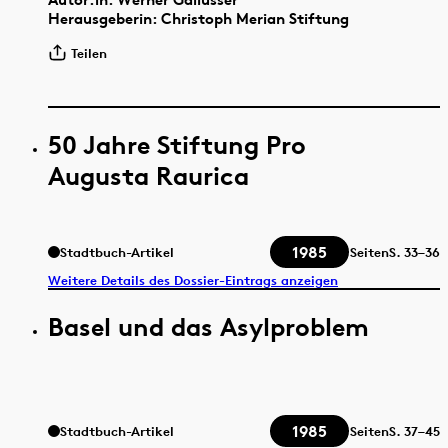
Herausgeberin: Christoph Merian Stiftung
Teilen
50 Jahre Stiftung Pro
Augusta Raurica
1985
Stadtbuch-Artikel
Seiten
S.
33–36
Weitere Details des Dossier-Eintrags anzeigen
Basel und das Asylproblem
1985
Stadtbuch-Artikel
Seiten
S.
37–45