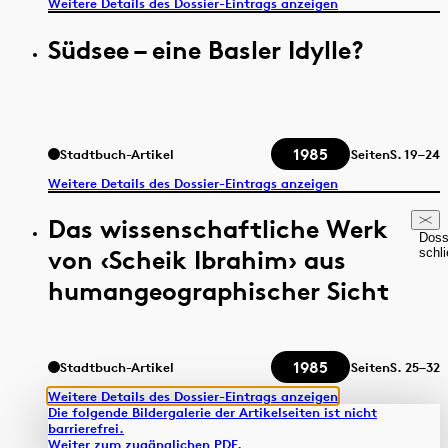
Weitere Details des Dossier-Eintrags anzeigen
Südsee – eine Basler Idylle?
1985
Stadtbuch-Artikel
Seiten
S.
19–24
Weitere Details des Dossier-Eintrags anzeigen
Das wissenschaftliche Werk
Doss
von ‹Scheik Ibrahim› aus
schl
humangeographischer Sicht
1985
Stadtbuch-Artikel
Seiten
S.
25–32
Weitere Details des Dossier-Eintrags anzeigen
Die folgende Bildergalerie der Artikelseiten ist nicht
barrierefrei.
Weiter zum zugänglichen PDF.