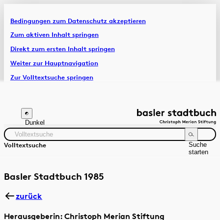
Bedingungen zum Datenschutz akzeptieren
Artikel & Dossiers
Zum aktiven Inhalt springen
Direkt zum ersten Inhalt springen
Chronik
Weiter zur Hauptnavigation
Zur Volltextsuche springen
Zur Fusszeile springen
Dunkel
Suche
Volltextsuche
starten
Suchanleitung
Zeitraum
Autor:in
Basler Stadtbuch 1985
zurück
Herausgeberin: Christoph Merian Stiftung