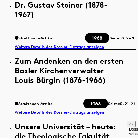
Dr. Gustav Steiner (1878-
1967)
1968
Stadtbuch-Artikel
Seiten
S.
9–20
Weitere Details des Dossier-Eintrags anzeigen
Zum Andenken an den ersten
Basler Kirchenverwalter
Louis Bürgin (1876-1966)
1968
Stadtbuch-Artikel
Seiten
S.
21–24
Weitere Details des Dossier-Eintrags anzeigen
Unsere Universität – heute:
Doss
die Theologische Fakultät
schl