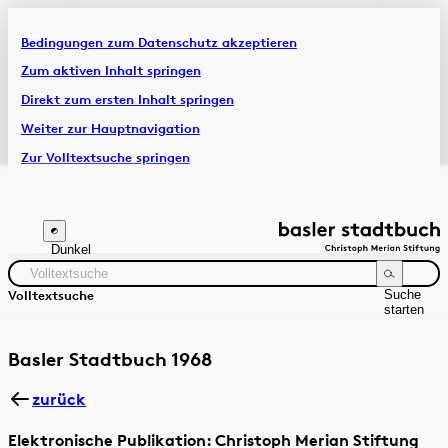
Bedingungen zum Datenschutz akzeptieren
Artikel & Dossiers
Zum aktiven Inhalt springen
Direkt zum ersten Inhalt springen
Chronik
Weiter zur Hauptnavigation
Zur Volltextsuche springen
Zur Fusszeile springen
Dunkel
Suche
Volltextsuche
starten
Suchanleitung
Zeitraum
Autor:in
Basler Stadtbuch 1968
zurück
Elektronische Publikation: Christoph Merian Stiftung