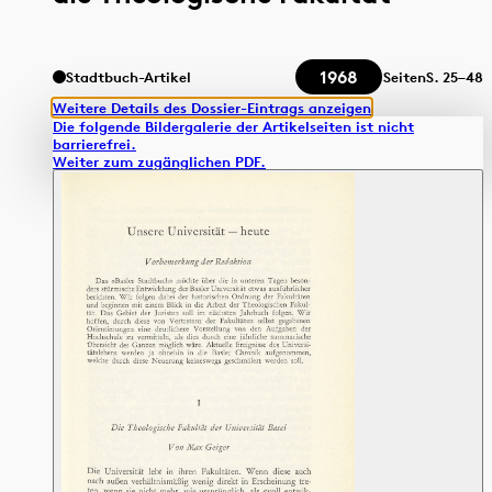
1968
Stadtbuch-Artikel
Seiten
S.
25–48
Weitere Details des Dossier-Eintrags anzeigen
Die folgende Bildergalerie der Artikelseiten ist nicht
barrierefrei.
Weiter zum zugänglichen PDF.