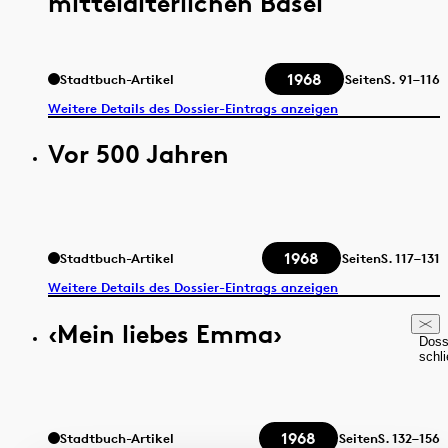
mittelalterlichen Basel
1968
Stadtbuch-Artikel
Seiten
S.
91–116
Weitere Details des Dossier-Eintrags anzeigen
Vor 500 Jahren
1968
Stadtbuch-Artikel
Seiten
S.
117–131
Weitere Details des Dossier-Eintrags anzeigen
‹Mein liebes Emma›
Doss
schl
1968
Stadtbuch-Artikel
Seiten
S.
132–156