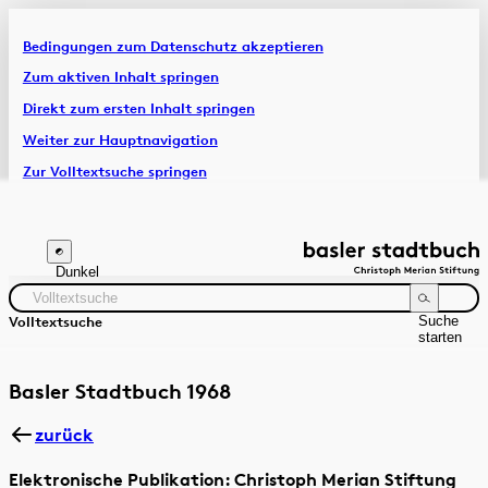
Bedingungen zum Datenschutz akzeptieren
Artikel & Dossiers
Zum aktiven Inhalt springen
Direkt zum ersten Inhalt springen
Chronik
Weiter zur Hauptnavigation
Zur Volltextsuche springen
Zur Fusszeile springen
Dunkel
Suche
Volltextsuche
starten
Suchanleitung
Zeitraum
Autor:in
Basler Stadtbuch 1968
zurück
Elektronische Publikation: Christoph Merian Stiftung