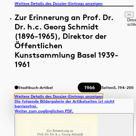
Weitere Details des Dossier-Eintrags anzeigen
Zur Erinnerung an Prof. Dr.
Doss
Dr. h.c. Georg Schmidt
schl
(1896-1965), Direktor der
Öffentlichen
Kunstsammlung Basel 1939-
1961
1966
Stadtbuch-Artikel
Seiten
S.
194–200
Weitere Details des Dossier-Eintrags anzeigen
Die folgende Bildergalerie der Artikelseiten ist nicht
barrierefrei.
Weiter zum zugänglichen PDF.