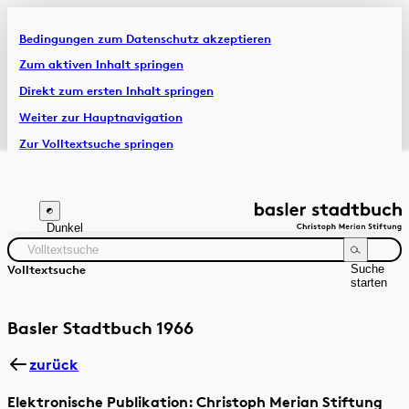
Bedingungen zum Datenschutz akzeptieren
Artikel & Dossiers
Zum aktiven Inhalt springen
Direkt zum ersten Inhalt springen
Chronik
Weiter zur Hauptnavigation
Zur Volltextsuche springen
Zur Fusszeile springen
Dunkel
Suche
Volltextsuche
starten
Suchanleitung
Zeitraum
Autor:in
Basler Stadtbuch 1966
zurück
Elektronische Publikation: Christoph Merian Stiftung