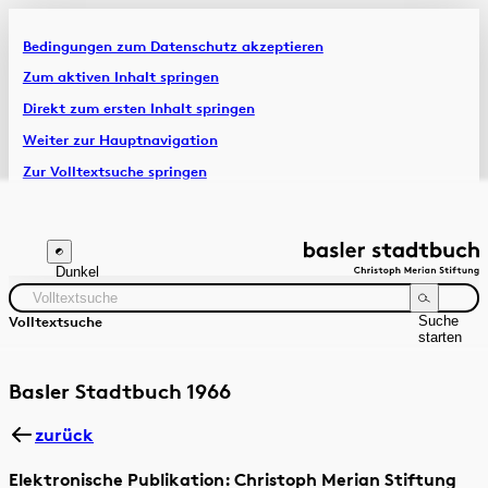
Bedingungen zum Datenschutz akzeptieren
Artikel & Dossiers
Zum aktiven Inhalt springen
Direkt zum ersten Inhalt springen
Chronik
Weiter zur Hauptnavigation
Zur Volltextsuche springen
Zur Fusszeile springen
Dunkel
Suche
Volltextsuche
starten
Suchanleitung
Zeitraum
Autor:in
Basler Stadtbuch 1966
zurück
Elektronische Publikation: Christoph Merian Stiftung