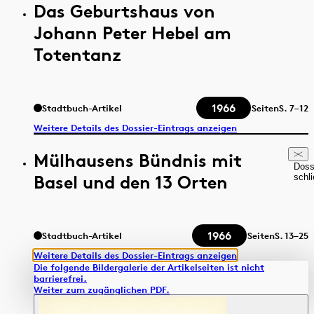
Das Geburtshaus von
Johann Peter Hebel am
Totentanz
1966
Stadtbuch-Artikel
Seiten
S.
7–12
Weitere Details des Dossier-Eintrags anzeigen
Mülhausens Bündnis mit
Doss
Basel und den 13 Orten
schl
1966
Stadtbuch-Artikel
Seiten
S.
13–25
Weitere Details des Dossier-Eintrags anzeigen
Die folgende Bildergalerie der Artikelseiten ist nicht
barrierefrei.
Weiter zum zugänglichen PDF.