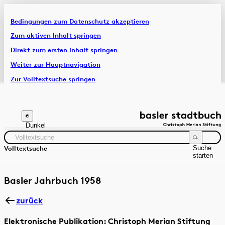
Bedingungen zum Datenschutz akzeptieren
Artikel & Dossiers
Zum aktiven Inhalt springen
Direkt zum ersten Inhalt springen
Chronik
Weiter zur Hauptnavigation
Zur Volltextsuche springen
Zur Fusszeile springen
Dunkel
Suche
Volltextsuche
starten
Suchanleitung
Zeitraum
Autor:in
Basler Jahrbuch 1958
zurück
Elektronische Publikation: Christoph Merian Stiftung