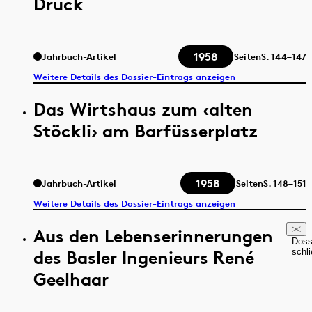
Druck
1958
Jahrbuch-Artikel
Seiten
S.
144–147
Weitere Details des Dossier-Eintrags anzeigen
Das Wirtshaus zum ‹alten
Stöckli› am Barfüsserplatz
1958
Jahrbuch-Artikel
Seiten
S.
148–151
Weitere Details des Dossier-Eintrags anzeigen
Aus den Lebenserinnerungen
Doss
des Basler Ingenieurs René
schl
Geelhaar