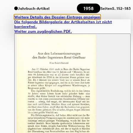
1958
Jahrbuch-Artikel
Seiten
S.
152–183
Weitere Details des Dossier-Eintrags anzeigen
Die folgende Bildergalerie der Artikelseiten ist nicht
barrierefrei.
Weiter zum zugänglichen PDF.