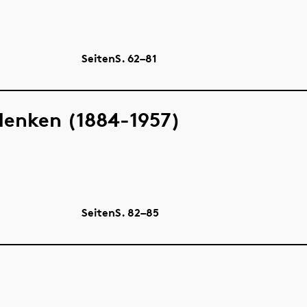
Seiten
S.
62–81
denken (1884-1957)
Seiten
S.
82–85