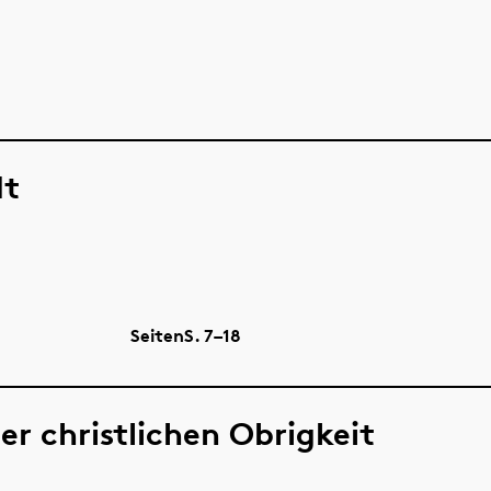
dt
Seiten
S.
7–18
er christlichen Obrigkeit