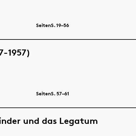
Seiten
S.
19–56
7-1957)
Seiten
S.
57–61
inder und das Legatum