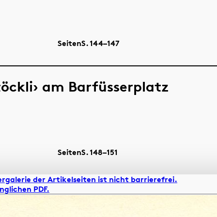
Seiten
S.
144–147
öckli› am Barfüsserplatz
Seiten
S.
148–151
rgalerie der Artikelseiten ist nicht barrierefrei.
nglichen PDF.