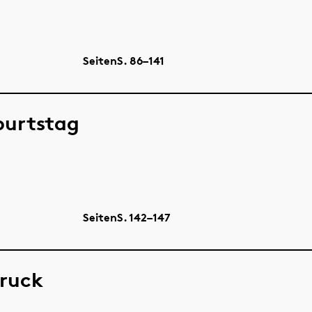
Seiten
S.
86–141
burtstag
Seiten
S.
142–147
Druck